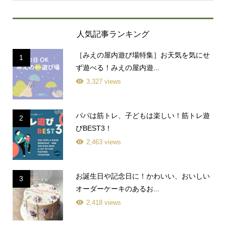
に判断させていただきます。
・法定代理人の場合は、戸籍謄本等を提出していただ
きます。
人気記事ランキング
・委任代理人の場合は、委任状を提出していただきま
す。
④ 回答方法
［みえの屋内遊び場特集］お天気を気にせ
1
本人（又は代理人）の住所宛に、本人限定受取郵便に
ず遊べる！みえの屋内遊...
て回答いたします。
⑤ 利用目的の通知及び開示に関する手数料とお支払方法
3,327 views
1回の請求ごとに800円の（税込）の手数料をお振り込
みいただきます。
パパは筋トレ、子どもは楽しい！筋トレ遊
2
3.個人情報の取扱い及び個人情報保護、個人情報の共同利
びBEST3！
用に関する苦情・相談窓口について
個人情報の取扱い及び個人情報保護に関する苦情・相談に
2,463 views
ついては、下記お問い合わせ先責任者までお申し出くださ
い。
お誕生日や記念日に！かわいい、おいしい
3
4.クッキー（Cookie）について
当社は、お客様へのサービス向上ならびに当社商品の広告
オーダーケーキのあるお...
配信および宣伝などの用途でクッキーを使用しておりま
2,418 views
す。クッキーとは、ウェブページを利用したときに、イン
ターネット閲覧ソフト（ブラウザ）とサーバーとの間で送
受信した利用履歴や入力内容などを、お客様のコンピュー