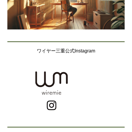
7.苦情及びご相談及び開示等への対応に関すること
個人情報に関する苦情やご相談、及び利用目的の通知、開
示、訂正等、利用停止等に関するご質問・お問合せにつき
ましては、誠実かつ迅速な対応を行うよう努めてまいりま
す。以下のお問合せ窓口までお寄せください。
〔個人情報に関するお問い合わせ先〕
ワイヤー三重公式Instagram
【個人情報管理責任者】
個人情報保護相談窓口 担当 塚本 誠
【連絡先】
住所：〒516-0072 三重県伊勢市宮後２丁目9-41
千巻印刷産業株式会社 個人情報保護相談窓口
電話番号：0596-26-0101
受付時間：月曜〜金曜（祝日、年末年始は除く）
9時30分～12時、13時～16時
個人情報取り扱いについて
当社は、個人情報、個人番号及び個人情報（以下、個人情
報）の重要性を認識しその保護の徹底を図るため、個人情
報の取扱いに関する法令、国が定める指針その他の規範を
遵守するとともに、個人情報を適切に取り扱うことを宣言
します。ただし、次のような場合には、利用目的の通知ま
たは公表を省略させていただくことがございます。当社営