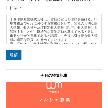
はい
千巻印刷産業株式会社は、皆様に安心と信頼を頂ける、印
刷業務及びそれに付帯する業務において、皆様の大切な個
人情報、個人番号及び特定個人情報（以下、個人情報）を
保護することが、継続的な事業活動の基本であると共に、
重要な社会的責務であると認識し、今後も引き続き個人情
報の適正な取扱いに努めてまいります。
尚、詳細は、「個人情報の取扱いについて」をご覧くださ
い。
送信
1.適正な取得
皆様の個人情報は、ご本人に利用目的をお知らせするとと
もに、適正な手段により取得いたします。
今月の特集記事
2.個人情報の利用
皆様の個人情報は、利用目的の達成に必要な範囲において
取扱う措置を講じ、その範囲を超えての目的外利用はいた
しません。利用目的の範囲を超えて、個人情報を利用する
必要が生じた場合は、その旨をあらかじめご連絡し、同意
をいただいた上で利用いたします。