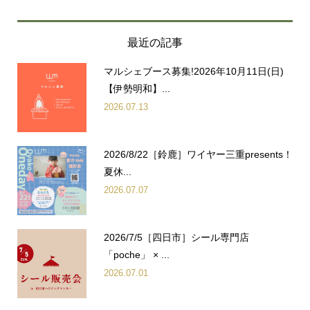
タにファイルとして保存しておく仕組みです。
お客様がブラウザの設定でクッキーの送受信を許可してい
る場合、当社はお客様のコンピュータに保存されたクッキ
最近の記事
ーを取得し、収集した行動履歴と個人情報を紐付ける場合
があります。
また、当社は、当社が広告配信等を委託する第三者または
マルシェブース募集!2026年10月11日(日)
当サイト以外のウェブページを経由し、お客様のコンピュ
【伊勢明和】...
ータに保存されたクッキーを参照し、当社商品の広告配信
および宣伝などを行うことがあります。お客様は、ブラウ
2026.07.13
ザの設定により、クッキーの送受信に関する設定を「クッ
キーを許可する」「クッキーを拒否する」「クッキーを受
信したら通知する」などから選択できます。なお、クッキ
ーを拒否する設定を選択されますと、当社の提供する一部
2026/8/22［鈴鹿］ワイヤー三重presents！
サービスを受けられない場合がございます。
夏休...
千巻印刷産業株式会社
2026.07.07
個人情報管理責任者 塚本 誠
〒516-0072 三重県伊勢市宮後2丁目9-41
TEL：0596-26-0101（代）
FAX：0596-23-0008
2026/7/5［四日市］シール専門店
「poche」 × ...
2026.07.01