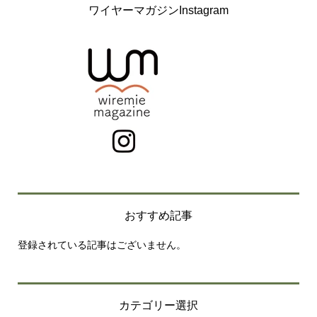
業担当者との面談（電話による営業活動を含みます）、名
ワイヤーマガジンInstagram
刺交換等により個人情報をご提供いただく場合各種イベン
ト、フェア、セミナー等において名刺等を頂戴する場合取
得の状況から、当社商品・サービスに関する商談（お取引
の検討を含みます）を前提としていることが明らかな場合
これらの場合には、ご本人が拒否されたときを除いて、次
の目的に利用させていただくことがございます。
1.個人情報の利用目的について
当社は、印刷業務および通販業務を主とした事業活動を通
じてお預かりした個人情報を次に示す利用目的の達成に必
要な範囲内で取扱います。また、採用応募者への連絡及び
採用に関する業務で使用します。
【直接書面以外取得の個人情報】
① 印刷業務の利用目的・・・お客様から受託を受けた印
刷業務の遂行
おすすめ記事
【開示対象個人情報】
登録されている記事はございません。
① 通販業務の個人情報
利用目的…お客様から委託を受けた印刷業務及び商品
発送業務の遂行
② 取引先個人情報
利用目的…お取引先からの提案、見積、発注、受入、
カテゴリー選択
制作、これらに係る連絡