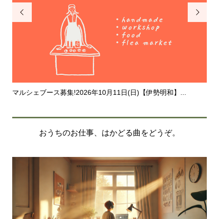
3.個人情報の第三者提供について


あらかじめ、皆様からの同意をいただいている場合、及び
法令等に基づく場合を除き、個人情報を第三者に対して提
供いたしません。ただし、個人情報を扱う業務を他に委託
する場合があります。この場合、委託先に対する個人情報
保護の契約を締結し、適正な取扱いが行われるよう管理・
監督いたします。
4.安全管理措置
マルシェブース募集!2026年10月11日(日)【伊勢明和】...
20
お預かりした個人情報は、必要な安全管理措置を講じ、漏
えい、滅失又はき損等を防止するとともに是正に努めてま
いります。
おうちのお仕事、はかどる曲をどうぞ。
5.法令等の遵守
個人情報に関して適用される法令、国が定める指針及びそ
の他の規範を遵守するとともに、本方針並びに社内規程を
整備し、適切な運用が実施されるよう管理します。
6.継続的改善
事業内容の変化および事業を取り巻く社会環境・法令・情
報技術の変化等に対応して、個人情報取扱体制の見直しを
行い、継続的な改善に努めてまいります。