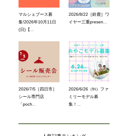
マルシェブース募
2026/8/22［鈴鹿］ワ
集!2026年10月11日
イヤー三重presen...
(日)【...
2026/7/5［四日市］
2026/6/26（fri）ファ
シール専門店
ミリーモデル募
「poch...
集！...