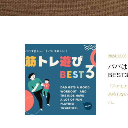
2024.12.06
パパは
BEST
「子ども
余裕もない
パ...