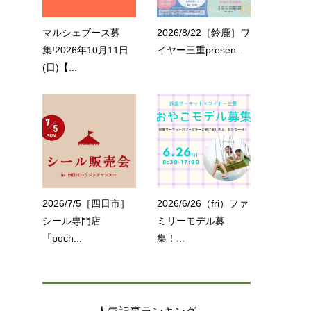
マルシェブース募
2026/8/22［鈴鹿］ワ
集!2026年10月11日
イヤー三重presen...
(日)【...
2026/7/5［四日市］
2026/6/26（fri）ファ
シール専門店
ミリーモデル募
「poch...
集！...