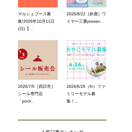
マルシェブース募
2026/8/22［鈴鹿］ワ
集!2026年10月11日
イヤー三重presen...
(日)【...
2026/7/5［四日市］
2026/6/26（fri）ファ
シール専門店
ミリーモデル募
「poch...
集！...