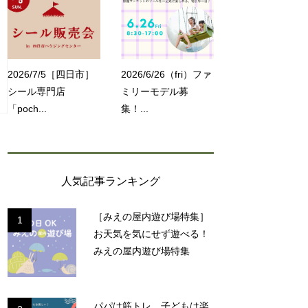
2026/7/5［四日市］
2026/6/26（fri）ファ
シール専門店
ミリーモデル募
「poch...
集！...
人気記事ランキング
［みえの屋内遊び場特集］
1
く
お天気を気にせず遊べる！
みえの屋内遊び場特集
パパは筋トレ、子どもは楽