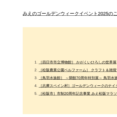
みえのゴールデンウィークイベント2025の
［四日市市立博物館］ かがくいひろしの世界展
［松阪農業公園ベルファーム］ クラフト＆雑貨
［鳥羽水族館］ ～開館70周年特別展～ 鳥羽水
［志摩スペイン村］ゴールデンウィークのナイ
［松阪市］市制20周年記念事業 みえ松阪マラ