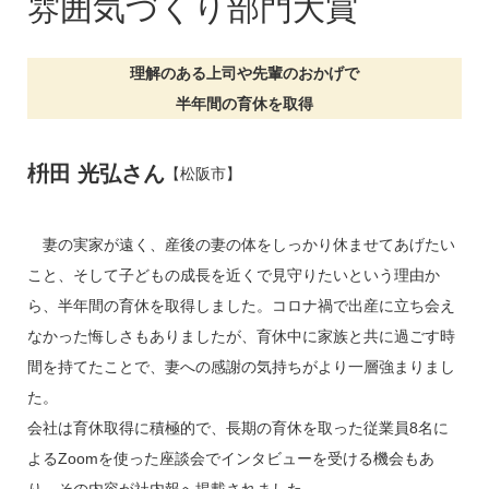
雰囲気づくり部門大賞
理解のある上司や先輩のおかげで
半年間の育休を取得
枡田 光弘さん
【松阪市】
妻の実家が遠く、産後の妻の体をしっかり休ませてあげたい
こと、そして子どもの成長を近くで見守りたいという理由か
ら、半年間の育休を取得しました。コロナ禍で出産に立ち会え
なかった悔しさもありましたが、育休中に家族と共に過ごす時
間を持てたことで、妻への感謝の気持ちがより一層強まりまし
た。
会社は育休取得に積極的で、長期の育休を取った従業員8名に
よるZoomを使った座談会でインタビューを受ける機会もあ
り、その内容が社内報へ掲載されました。