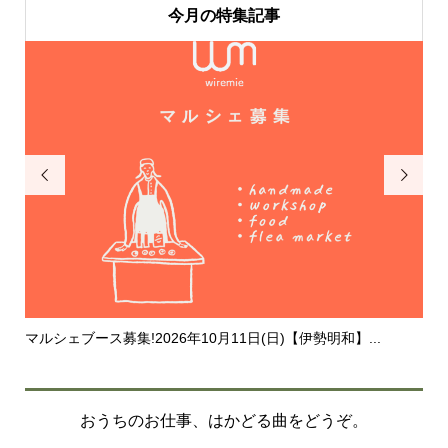
今月の特集記事


2026/8/22［鈴鹿］ワイヤー三重presents！夏休...
20
おうちのお仕事、はかどる曲をどうぞ。