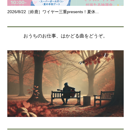
2026/8/22［鈴鹿］ワイヤー三重presents！夏休...
20
おうちのお仕事、はかどる曲をどうぞ。