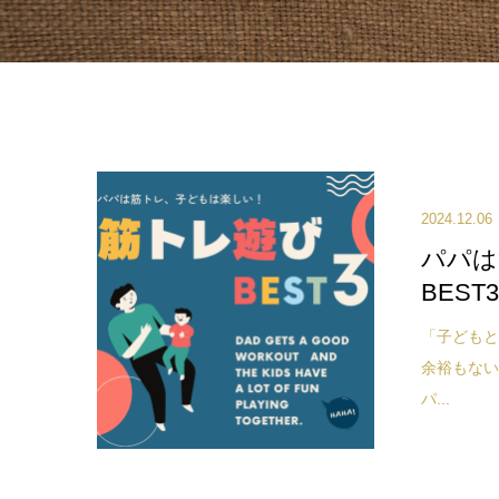
2024.12.06
パパは
BEST
「子ども
余裕もない
パ...