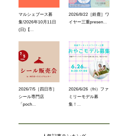
マルシェブース募
2026/8/22［鈴鹿］ワ
集!2026年10月11日
イヤー三重presen...
(日)【...
2026/7/5［四日市］
2026/6/26（fri）ファ
シール専門店
ミリーモデル募
「poch...
集！...